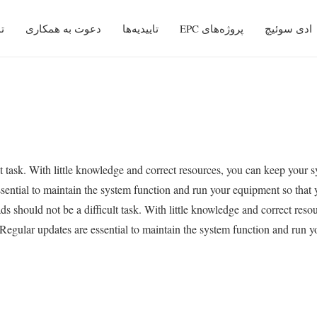
ادی سوئیچ
پروژه‌های EPC
تاییدیه‌ها
دعوت به همکاری
ت
خدمات EPC
ask. With little knowledge and correct resources, you can keep your sy
ssential to maintain the system function and run your equipment so that 
should not be a difficult task. With little knowledge and correct resour
Regular updates are essential to maintain the system function and run y