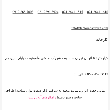
7003 868 0912
–
3924 2291 021
–
1515 2641 021
–
1616 2641 021
info@tablosanattavan.com
کارخانه
کیلومتر 80 اتوبان تهران – ساوه ، شهرک صنعتی مامونیه ، خیابان سیزدهم
45253517 – 086
الی 20
تمامی حقوق این وب‌سایت متعلق به شرکت تابلو صنعت توان میباشد | طراحی
سایت و سئو توسط
راهکارهای آنلاین پپرو